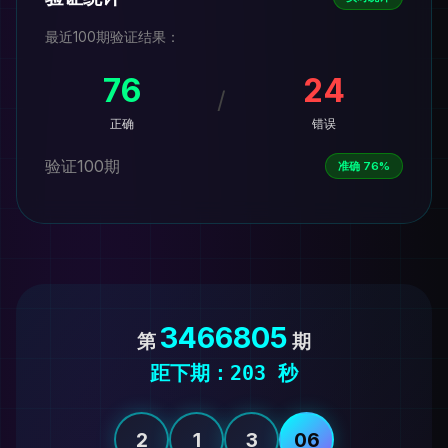
最近100期验证结果：
76
24
/
正确
错误
验证100期
准确 76%
3466805
第
期
距下期：
202
秒
2
1
3
06