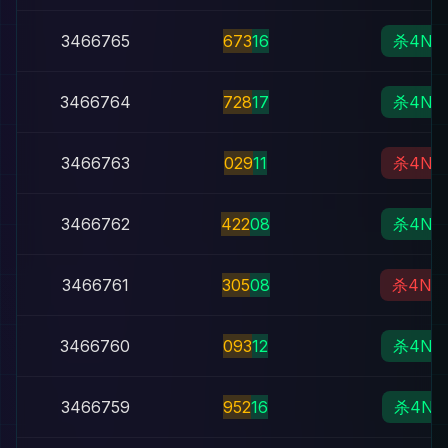
3466765
6
7
3
16
杀4N3
3466764
7
2
8
17
杀4N2
3466763
0
2
9
11
杀4N3
3466762
4
2
2
08
杀4N2
3466761
3
0
5
08
杀4N0
3466760
0
9
3
12
杀4N2
3466759
9
5
2
16
杀4N1