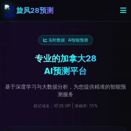
旋风28预测
实时数据 · AI智能预测
专业的加拿大28
AI预测平台
基于深度学习与大数据分析，为您提供精准的智能预
测服务
易记域名：XF28.VIP | 准确率: 76%