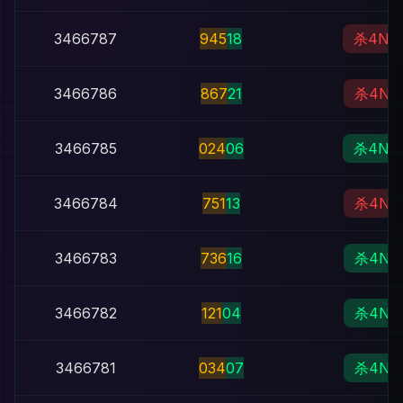
3466787
9
4
5
18
杀4N2
3466786
8
6
7
21
杀4N1
3466785
0
2
4
06
杀4N3
3466784
7
5
1
13
杀4N1
3466783
7
3
6
16
杀4N1
3466782
1
2
1
04
杀4N1
3466781
0
3
4
07
杀4N1