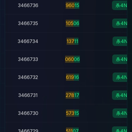
3466736
9
6
0
15
杀4N0
3466735
1
0
5
06
杀4N3
3466734
1
3
7
11
杀4N1
3466733
0
6
0
06
杀4N3
3466732
6
1
9
16
杀4N1
3466731
2
7
8
17
杀4N0
3466730
5
7
3
15
杀4N1
3466729
5
1
1
07
杀4N0