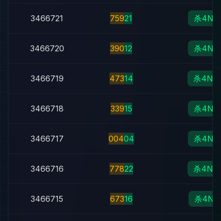
3466721
7
5
9
21
杀4N3
3466720
3
9
0
12
杀4N3
3466719
4
7
3
14
杀4N0
3466718
3
3
9
15
杀4N2
3466717
0
0
4
04
杀4N3
3466716
7
7
8
22
杀4N0
3466715
6
7
3
16
杀4N1