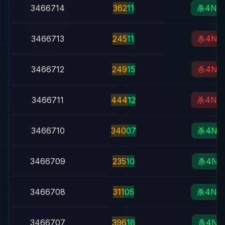
3466714
3
6
2
11
杀4N0
3466713
2
4
5
11
杀4N3
3466712
2
4
9
15
杀4N3
3466711
4
4
4
12
杀4N0
3466710
3
4
0
07
杀4N2
3466709
2
3
5
10
杀4N1
3466708
3
1
1
05
杀4N0
3466707
3
9
6
18
杀4N1