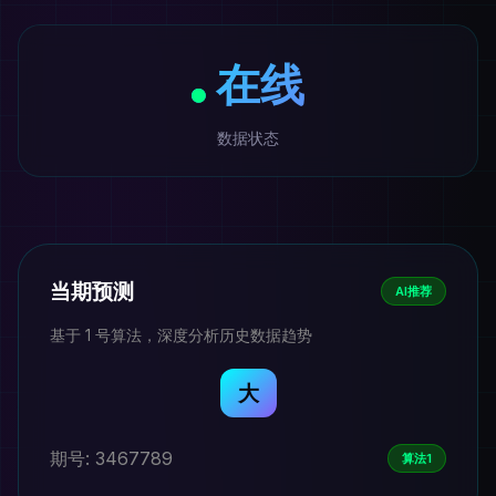
在线
数据状态
当期预测
AI推荐
基于 1 号算法，深度分析历史数据趋势
大
期号: 3467789
算法1