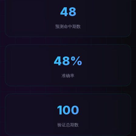
48
预测命中期数
48%
准确率
100
验证总期数