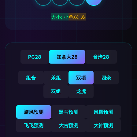
大小: 小
单双: 双
PC28
加拿大28
台湾28
组合
杀组
双项
四余
双组
龙虎
旋风预测
黑马预测
凤凰预测
飞飞预测
大古预测
大神预测