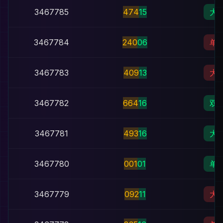
3467785
4
7
4
15
大
3467784
2
4
0
06
单
3467783
4
0
9
13
大
3467782
6
6
4
16
双
3467781
4
9
3
16
大
3467780
0
0
1
01
单
3467779
0
9
2
11
大