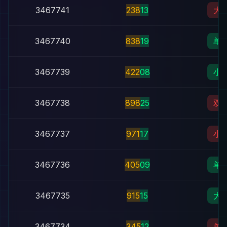
3467741
2
3
8
13
大
3467740
8
3
8
19
单
3467739
4
2
2
08
小
3467738
8
9
8
25
双
3467737
9
7
1
17
小
3467736
4
0
5
09
单
3467735
9
1
5
15
大
3467734
3
4
5
12
单