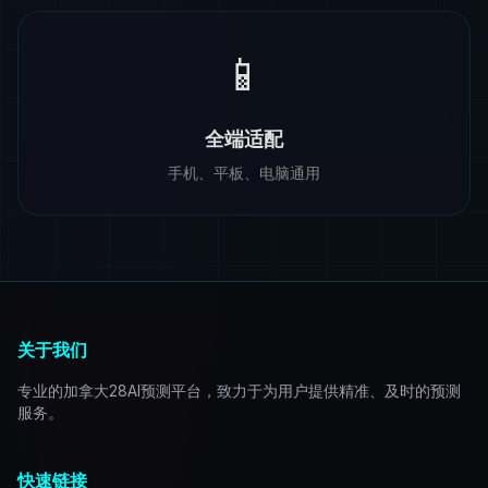
📱
全端适配
手机、平板、电脑通用
关于我们
专业的加拿大28AI预测平台，致力于为用户提供精准、及时的预测
服务。
快速链接