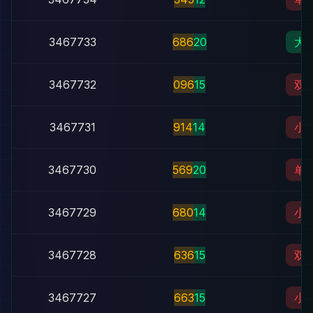
3467733
6
8
6
20
大
3467732
0
9
6
15
双
3467731
9
1
4
14
小
3467730
5
6
9
20
单
3467729
6
8
0
14
小
3467728
6
3
6
15
双
3467727
6
6
3
15
小