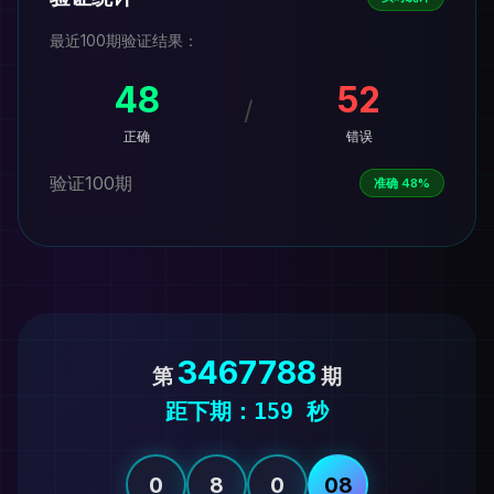
最近100期验证结果：
48
52
/
正确
错误
验证100期
准确 48%
3467788
第
期
距下期：
158
秒
0
8
0
08