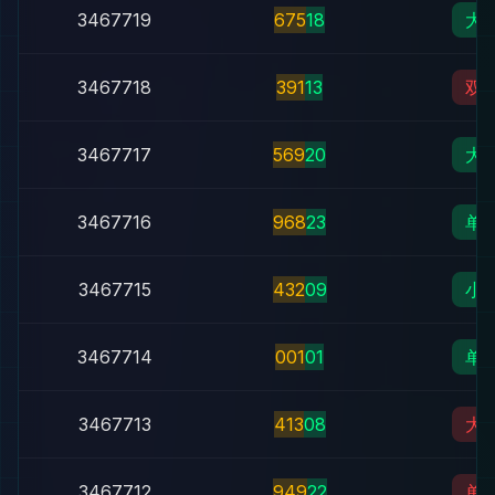
3467719
6
7
5
18
大
3467718
3
9
1
13
双
3467717
5
6
9
20
大
3467716
9
6
8
23
单
3467715
4
3
2
09
小
3467714
0
0
1
01
单
3467713
4
1
3
08
大
3467712
9
4
9
22
单