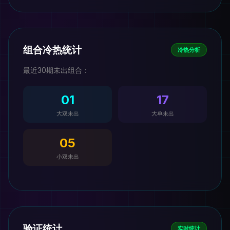
组合冷热统计
冷热分析
最近30期未出组合：
01
17
大双未出
大单未出
05
小双未出
验证统计
实时统计