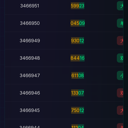
3466951
5
9
9
23
大
3466950
0
4
5
09
单
3466949
9
3
0
12
大
3466948
8
4
4
16
双
3466947
6
1
1
08
小
3466946
1
3
3
07
双
3466945
7
5
0
12
大
3466944
1
1
2
04
单