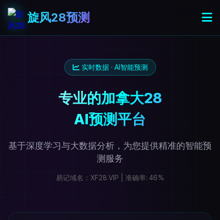
旋风28预测
实时数据 · AI智能预测
专业的加拿大28
AI预测平台
基于深度学习与大数据分析，为您提供精准的智能预
测服务
易记域名：XF28.VIP | 准确率: 46%