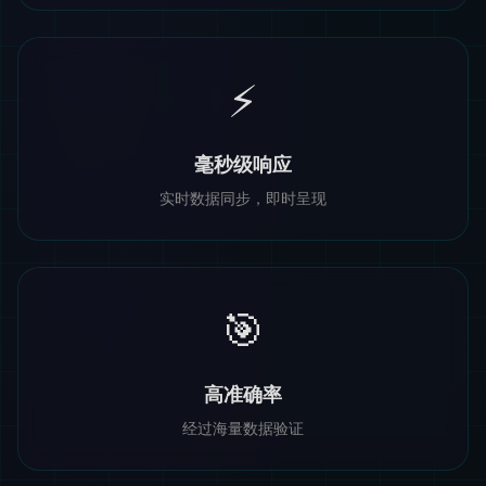
⚡
毫秒级响应
实时数据同步，即时呈现
🎯
高准确率
经过海量数据验证