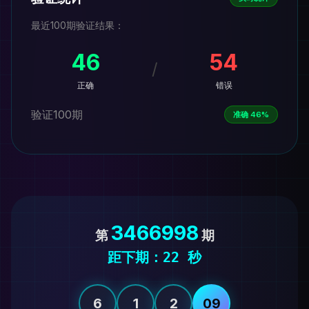
最近100期验证结果：
46
54
/
正确
错误
验证100期
准确 46%
3466998
第
期
距下期：
21
秒
6
1
2
09