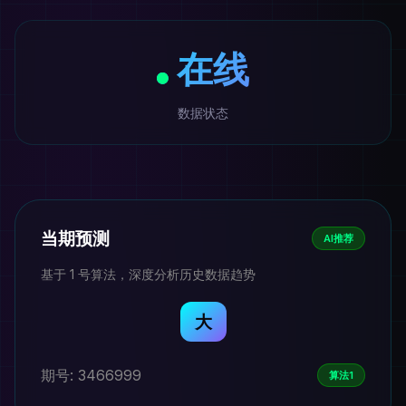
在线
数据状态
当期预测
AI推荐
基于 1 号算法，深度分析历史数据趋势
大
期号: 3466999
算法1