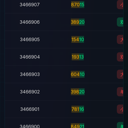
3466907
8
7
0
15
小
3466906
3
8
9
20
双
3466905
1
5
4
10
大
3466904
1
9
3
13
双
3466903
6
0
4
10
大
3466902
3
9
8
20
单
3466901
7
8
1
16
小
3466900
8
4
9
21
单