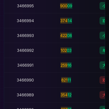
3466995
9
0
0
09
小
3466994
3
7
4
14
双
3466993
4
2
2
08
小
3466992
1
0
2
03
单
3466991
2
5
9
16
大
3466990
8
2
1
11
双
3466989
3
5
4
12
大