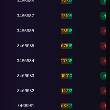
3466988
3
2
7
12
双
3466987
2
5
1
08
小
3466986
2
8
8
18
单
3466985
6
7
5
18
小
3466984
1
0
7
08
单
3466983
1
9
0
10
小
3466982
1
4
7
12
单
3466981
6
8
7
21
小