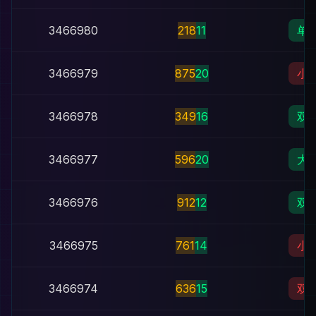
3466980
2
1
8
11
单
3466979
8
7
5
20
小
3466978
3
4
9
16
双
3466977
5
9
6
20
大
3466976
9
1
2
12
双
3466975
7
6
1
14
小
3466974
6
3
6
15
双