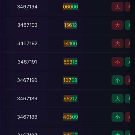
3467194
0
6
0
06
大
单
3467193
1
5
6
12
大
双
3467192
1
4
1
06
大
单
3467191
6
9
3
18
小
双
3467190
1
0
7
08
小
单
3467189
9
6
2
17
大
单
3467188
4
0
5
09
小
双