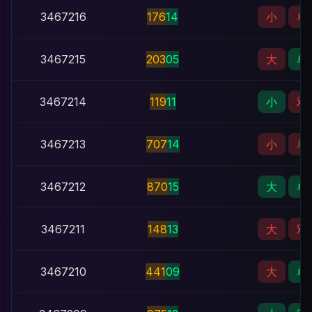
3467216
1
7
6
14
小
单
3467215
2
0
3
05
大
单
3467214
1
1
9
11
小
双
3467213
7
0
7
14
小
单
3467212
8
7
0
15
大
单
3467211
1
4
8
13
大
双
3467210
4
4
1
09
大
单