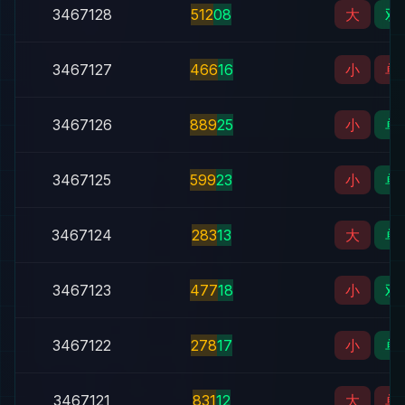
3467128
5
1
2
08
大
双
3467127
4
6
6
16
小
单
3467126
8
8
9
25
小
单
3467125
5
9
9
23
小
单
3467124
2
8
3
13
大
单
3467123
4
7
7
18
小
双
3467122
2
7
8
17
小
单
3467121
8
3
1
12
大
单