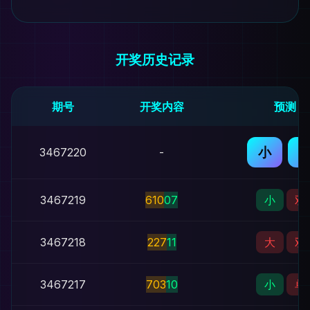
开奖历史记录
期号
开奖内容
预测
小
3467220
-
3467219
6
1
0
07
小
双
3467218
2
2
7
11
大
双
3467217
7
0
3
10
小
单