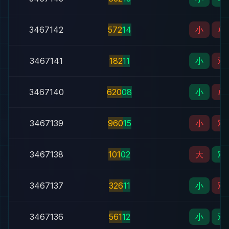
3467142
5
7
2
14
小
单
3467141
1
8
2
11
小
双
3467140
6
2
0
08
小
单
3467139
9
6
0
15
小
双
3467138
1
0
1
02
大
双
3467137
3
2
6
11
小
双
3467136
5
6
1
12
小
双