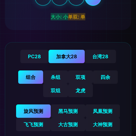
大小: 小
单双: 单
PC28
加拿大28
台湾28
组合
杀组
双项
四余
双组
龙虎
旋风预测
黑马预测
凤凰预测
飞飞预测
大古预测
大神预测