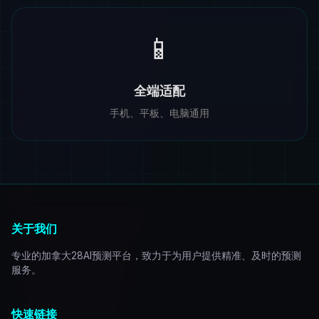
📱
全端适配
手机、平板、电脑通用
关于我们
专业的加拿大28AI预测平台，致力于为用户提供精准、及时的预测
服务。
快速链接