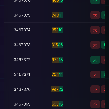
3467376
4
6
3
13
小
双
3467375
7
4
0
11
大
单
3467374
3
5
2
10
大
单
3467373
0
1
5
06
大
双
3467372
9
7
2
18
大
单
3467371
7
0
4
11
大
单
3467370
9
9
7
25
小
双
3467369
6
9
3
18
小
单