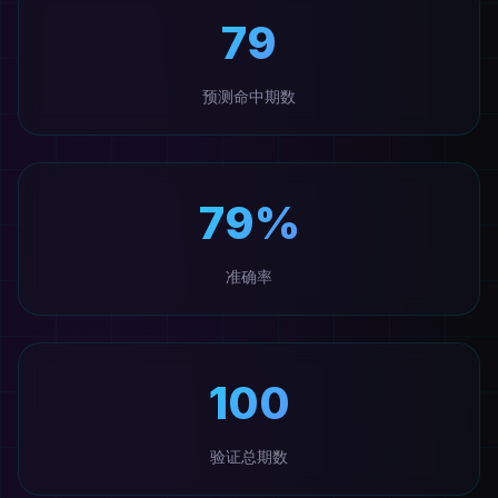
79
预测命中期数
79%
准确率
100
验证总期数