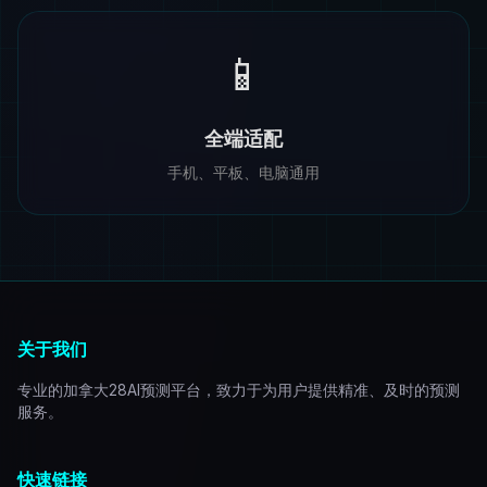
📱
全端适配
手机、平板、电脑通用
关于我们
专业的加拿大28AI预测平台，致力于为用户提供精准、及时的预测
服务。
快速链接