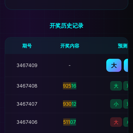
开奖历史记录
期号
开奖内容
预测
大
3467409
-
3467408
9
2
5
16
大
双
3467407
9
3
0
12
小
双
3467406
5
1
1
07
大
单