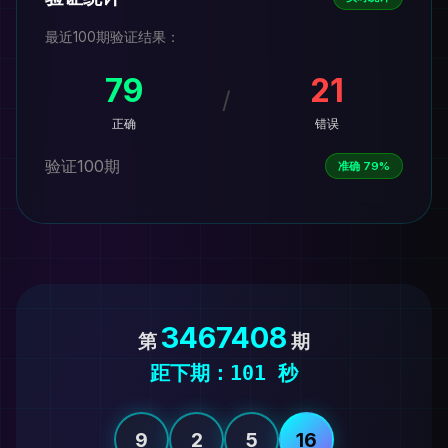
最近100期验证结果：
79
21
/
正确
错误
验证100期
准确 79%
3467408
第
期
距下期：
100
秒
9
2
5
16