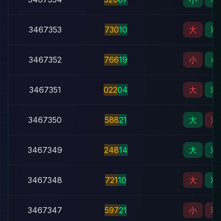
3467353
7
3
0
10
大
双
3467352
7
6
6
19
小
单
3467351
0
2
2
04
大
双
3467350
5
8
8
21
大
双
3467349
2
4
8
14
大
双
3467348
7
2
1
10
大
双
3467347
5
9
7
21
小
双