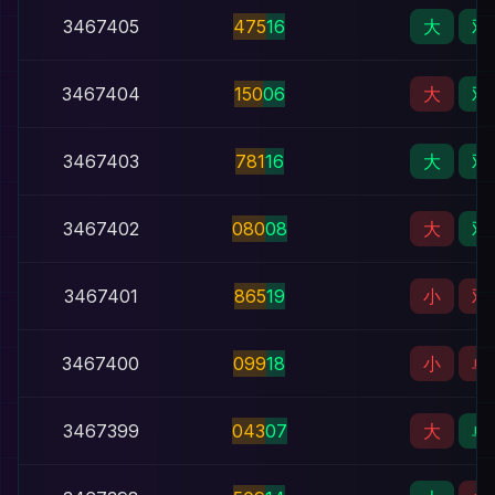
3467405
4
7
5
16
大
双
3467404
1
5
0
06
大
双
3467403
7
8
1
16
大
双
3467402
0
8
0
08
大
双
3467401
8
6
5
19
小
双
3467400
0
9
9
18
小
单
3467399
0
4
3
07
大
单