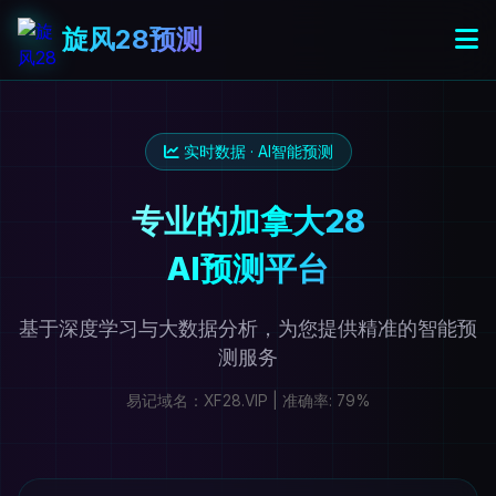
旋风28预测
实时数据 · AI智能预测
专业的加拿大28
AI预测平台
基于深度学习与大数据分析，为您提供精准的智能预
测服务
易记域名：XF28.VIP | 准确率: 79%