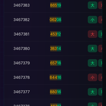
3467383
8
6
5
19
大
双
3467382
0
6
2
08
小
单
3467381
4
5
3
12
大
双
3467380
3
8
3
14
大
单
3467379
6
5
7
18
大
双
3467378
8
4
4
16
小
单
3467377
8
8
0
16
大
双